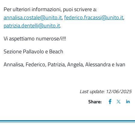
Per ulteriori informazioni, puoi scrivere a:
annalisa.costale@unito.it
,
federico.fracassi@unito.it
,
patrizia.dentelli@unito.it
.
Vi aspettiamo numerose/i!!!
Sezione Pallavolo e Beach
Annalisa, Federico, Patrizia, Angela, Alessandra e Ivan
Last update:
12/06/2025
FACEBOOK
(apre una nu
X
(apre un
LIN
(ap
Share: